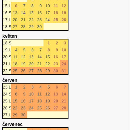
15 L
6
7
8
9
10
11
12
16 S
13
14
15
16
17
18
19
17 L
20
21
22
23
24
25
26
18 S
27
28
29
30
květen
18 S
1
2
3
19 L
4
5
6
7
8
9
10
20 S
11
12
13
14
15
16
17
21 L
18
19
20
21
22
23
24
22 S
25
26
27
28
29
30
31
červen
23 L
1
2
3
4
5
6
7
24 S
8
9
10
11
12
13
14
25 L
15
16
17
18
19
20
21
26 S
22
23
24
25
26
27
28
27 L
29
30
červenec