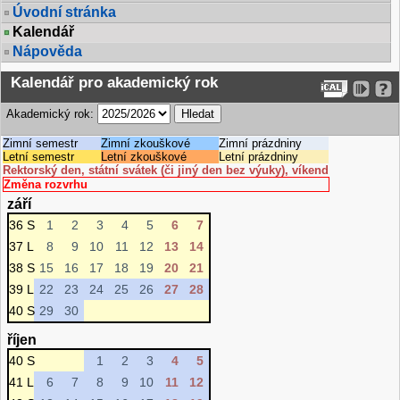
Úvodní stránka
Kalendář
Nápověda
Kalendář pro akademický rok
Akademický rok:
Zimní semestr
Zimní zkouškové
Zimní prázdniny
Letní semestr
Letní zkouškové
Letní prázdniny
Rektorský den, státní svátek (či jiný den bez výuky), víkend
Změna rozvrhu
září
36 S
1
2
3
4
5
6
7
37 L
8
9
10
11
12
13
14
38 S
15
16
17
18
19
20
21
39 L
22
23
24
25
26
27
28
40 S
29
30
říjen
40 S
1
2
3
4
5
41 L
6
7
8
9
10
11
12