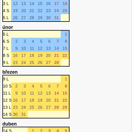
3 L
12
13
14
15
16
17
18
4 S
19
20
21
22
23
24
25
5 L
26
27
28
29
30
31
únor
5 L
1
6 S
2
3
4
5
6
7
8
7 L
9
10
11
12
13
14
15
8 S
16
17
18
19
20
21
22
9 L
23
24
25
26
27
28
březen
9 L
1
10 S
2
3
4
5
6
7
8
11 L
9
10
11
12
13
14
15
12 S
16
17
18
19
20
21
22
13 L
23
24
25
26
27
28
29
14 S
30
31
duben
14 S
1
2
3
4
5