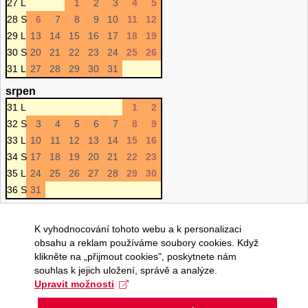
27 L
1
2
3
4
5
28 S
6
7
8
9
10
11
12
29 L
13
14
15
16
17
18
19
30 S
20
21
22
23
24
25
26
31 L
27
28
29
30
31
srpen
31 L
1
2
32 S
3
4
5
6
7
8
9
33 L
10
11
12
13
14
15
16
34 S
17
18
19
20
21
22
23
35 L
24
25
26
27
28
29
30
36 S
31
K vyhodnocování tohoto webu a k personalizaci
obsahu a reklam používáme soubory cookies. Když
klikněte na „přijmout cookies", poskytnete nám
souhlas k jejich uložení, správě a analýze.
Upravit možnosti