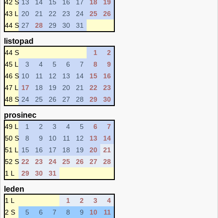
42 S
13
14
15
16
17
18
19
43 L
20
21
22
23
24
25
26
44 S
27
28
29
30
31
listopad
44 S
1
2
45 L
3
4
5
6
7
8
9
46 S
10
11
12
13
14
15
16
47 L
17
18
19
20
21
22
23
48 S
24
25
26
27
28
29
30
prosinec
49 L
1
2
3
4
5
6
7
50 S
8
9
10
11
12
13
14
51 L
15
16
17
18
19
20
21
52 S
22
23
24
25
26
27
28
1 L
29
30
31
leden
1 L
1
2
3
4
2 S
5
6
7
8
9
10
11