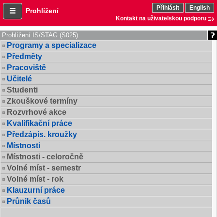
Přihlásit
English
Prohlížení
Kontakt na uživatelskou podporu
Prohlížení IS/STAG (S025)
Programy a specializace
Předměty
Pracoviště
Učitelé
Studenti
Zkouškové termíny
Rozvrhové akce
Kvalifikační práce
Předzápis. kroužky
Místnosti
Místnosti - celoročně
Volné míst - semestr
Volné míst - rok
Klauzurní práce
Průnik časů