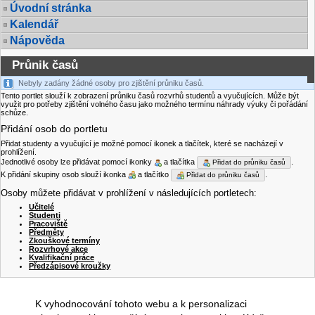
Úvodní stránka
Kalendář
Nápověda
Průnik časů
Nebyly zadány žádné osoby pro zjištění průniku časů.
Tento portlet slouží k zobrazení průniku časů rozvrhů studentů a vyučujících. Může být
využit pro potřeby zjištění volného času jako možného termínu náhrady výuky či pořádání
schůze.
Přidání osob do portletu
Přidat studenty a vyučující je možné pomocí ikonek a tlačítek, které se nacházejí v
prohlížení.
Jednotlivé osoby lze přidávat pomocí ikonky
a tlačítka
.
Přidat do průniku časů
K přidání skupiny osob slouží ikonka
a tlačítko
.
Přidat do průniku časů
Osoby můžete přidávat v prohlížení v následujících portletech:
Učitelé
Studenti
Pracoviště
Předměty
Zkouškové termíny
Rozvrhové akce
Kvalifikační práce
Předzápisové kroužky
K vyhodnocování tohoto webu a k personalizaci