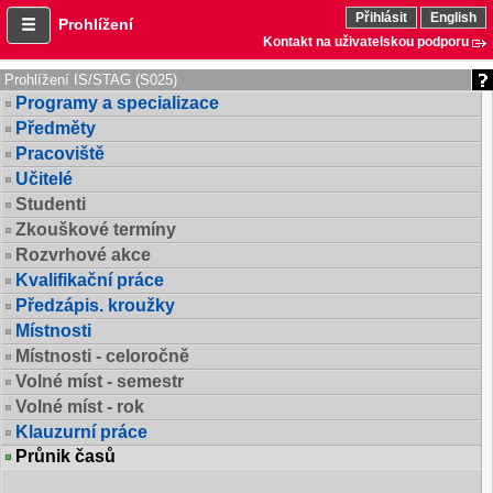
Přihlásit
English
Prohlížení
Kontakt na uživatelskou podporu
Prohlížení IS/STAG (S025)
Programy a specializace
Předměty
Pracoviště
Učitelé
Studenti
Zkouškové termíny
Rozvrhové akce
Kvalifikační práce
Předzápis. kroužky
Místnosti
Místnosti - celoročně
Volné míst - semestr
Volné míst - rok
Klauzurní práce
Průnik časů