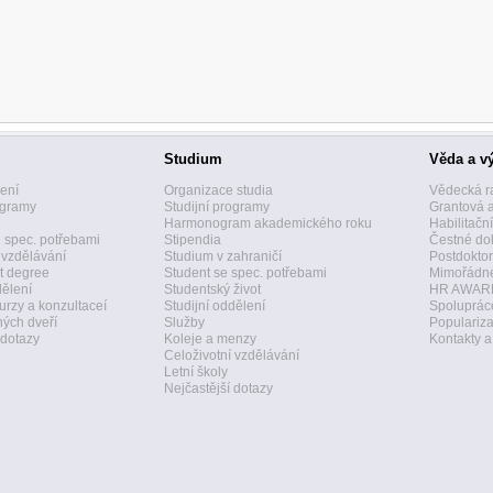
Studium
Věda a v
zení
Organizace studia
Vědecká r
ogramy
Studijní programy
Grantová 
Harmonogram akademického roku
Habilitačn
 spec. potřebami
Stipendia
Čestné dok
 vzdělávání
Studium v zahraničí
Postdoktor
t degree
Student se spec. potřebami
Mimořádné
dělení
Studentský život
HR AWAR
urzy a konzultaceí
Studijní oddělení
Spolupráce
ných dveří
Služby
Populariz
 dotazy
Koleje a menzy
Kontakty 
Celoživotní vzdělávání
Letní školy
Nejčastější dotazy