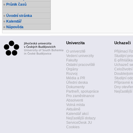
Průnik časů
Úvodní stránka
Kalendář
Nápověda
Univerzita
Uchazeči
O univerzitě
Přijímací ří
Vedení univerzity
Studijní pr
Fakulty
E-přihláška
Ostatní pracoviště
Uchazeč se
Orgány
Celoživotní
Rozvoj
Double/join
Média a PR
Studijní od
Úřední deska
Přípravné k
Dokumenty
Dny otevře
Partneři, spolupráce
Nejčastější
Pro zaměstnance
Absolventi
Volná místa
Aktuálně
Kalendář akcí
Nejčastější dotazy
ServiceDesk JU
Cookies