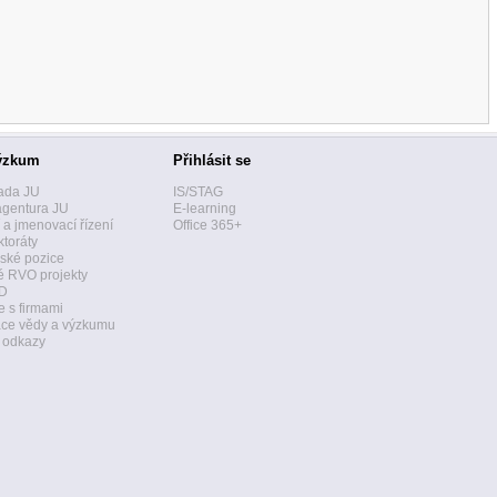
ýzkum
Přihlásit se
ada JU
IS/STAG
agentura JU
E-learning
í a jmenovací řízení
Office 365+
toráty
ské pozice
 RVO projekty
D
 s firmami
ace vědy a výzkumu
a odkazy