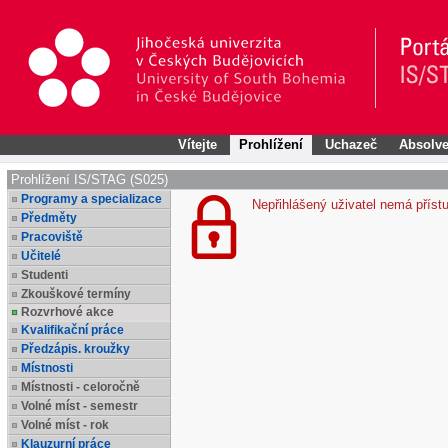
Vítejte
Prohlížení
Uchazeč
Absolve
Prohlížení IS/STAG (S025)
Programy a specializace
Nepřihlášený uživatel nemá příst
Předměty
Pracoviště
Učitelé
Studenti
Zkouškové termíny
Rozvrhové akce
Kvalifikační práce
Předzápis. kroužky
Místnosti
Místnosti - celoročně
Volné míst - semestr
Volné míst - rok
Klauzurní práce