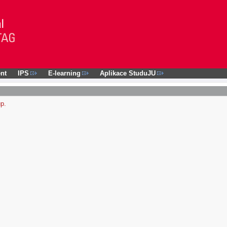
nt
IPS
E-learning
Aplikace StuduJU
up.