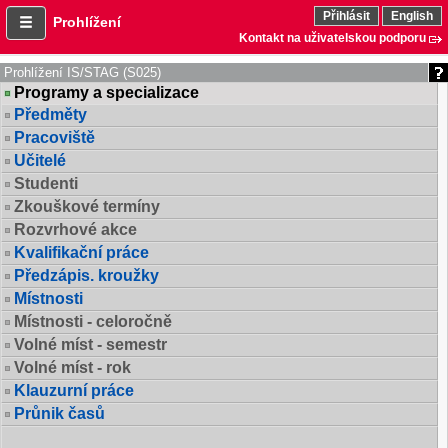
Přihlásit
English
Prohlížení
Kontakt na uživatelskou podporu
Prohlížení IS/STAG (S025)
Programy a specializace
Předměty
Pracoviště
Učitelé
Studenti
Zkouškové termíny
Rozvrhové akce
Kvalifikační práce
Předzápis. kroužky
Místnosti
Místnosti - celoročně
Volné míst - semestr
Volné míst - rok
Klauzurní práce
Průnik časů