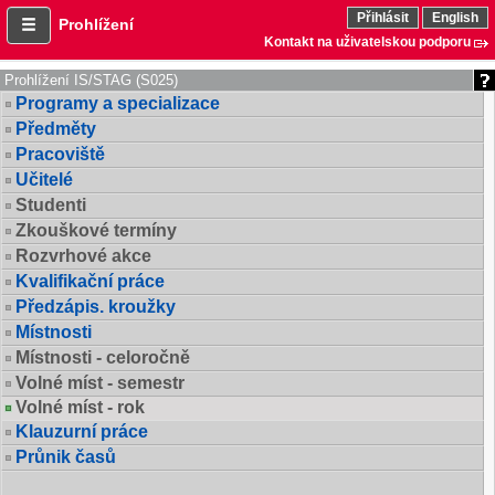
Přihlásit
English
Prohlížení
Kontakt na uživatelskou podporu
Prohlížení IS/STAG (S025)
Programy a specializace
Předměty
Pracoviště
Učitelé
Studenti
Zkouškové termíny
Rozvrhové akce
Kvalifikační práce
Předzápis. kroužky
Místnosti
Místnosti - celoročně
Volné míst - semestr
Volné míst - rok
Klauzurní práce
Průnik časů