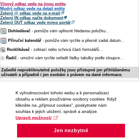
Vínový odkaz vede na jinou entitu
Modrý odkaz vede na detail entity
Zelený @ odkaz vede na e-mail
Zelený IN odkaz načte dokument
Zelený OUT odkaz vede mimo portál
Dohledávač
- pomůže vám upřesnit hledanou položku...
Příruční kalendář
- pomůže vám rychle a přesně zadat datum...
Rozklikávač
- zobrazí nebo schová části formulářů...
Řadič
- umožní vám rychle seřadit řádky tabulky podle sloupce...
Zašedlé neprokliknutelné položky jsou přístupné jen přihlášenému
uživateli a případně i jen osobám s právem na dané informace.
K vyhodnocování tohoto webu a k personalizaci
obsahu a reklam používáme soubory cookies. Když
klikněte na „přijmout cookies", poskytnete nám
souhlas k jejich uložení, správě a analýze.
Upravit možnosti
Jen nezbytné