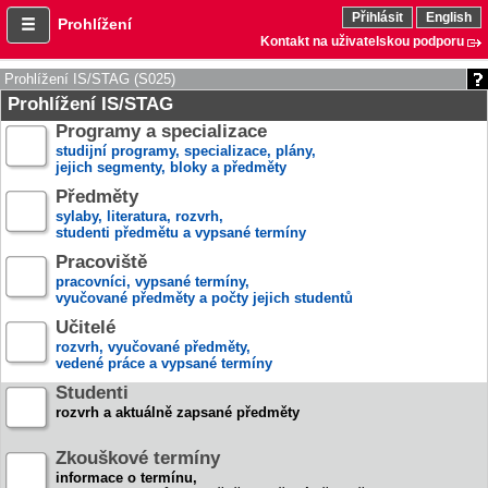
Přihlásit
English
Prohlížení
Kontakt na uživatelskou podporu
Prohlížení IS/STAG (S025)
Prohlížení IS/STAG
Programy a specializace
studijní programy, specializace, plány,
jejich segmenty, bloky a předměty
Předměty
sylaby, literatura, rozvrh,
studenti předmětu a vypsané termíny
Pracoviště
pracovníci, vypsané termíny,
vyučované předměty a počty jejich studentů
Učitelé
rozvrh, vyučované předměty,
vedené práce a vypsané termíny
Studenti
rozvrh a aktuálně zapsané předměty
Zkouškové termíny
informace o termínu,