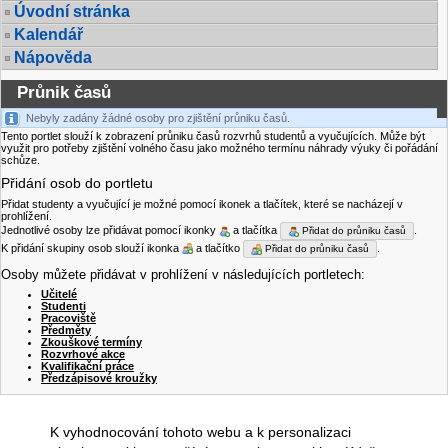
Úvodní stránka
Kalendář
Nápověda
Průnik časů
Nebyly zadány žádné osoby pro zjištění průniku časů.
Tento portlet slouží k zobrazení průniku časů rozvrhů studentů a vyučujících. Může být
využit pro potřeby zjištění volného času jako možného termínu náhrady výuky či pořádání
schůze.
Přidání osob do portletu
Přidat studenty a vyučující je možné pomocí ikonek a tlačítek, které se nacházejí v
prohlížení.
Jednotlivé osoby lze přidávat pomocí ikonky
a tlačítka
.
Přidat do průniku časů
K přidání skupiny osob slouží ikonka
a tlačítko
.
Přidat do průniku časů
Osoby můžete přidávat v prohlížení v následujících portletech:
Učitelé
Studenti
Pracoviště
Předměty
Zkouškové termíny
Rozvrhové akce
Kvalifikační práce
Předzápisové kroužky
K vyhodnocování tohoto webu a k personalizaci