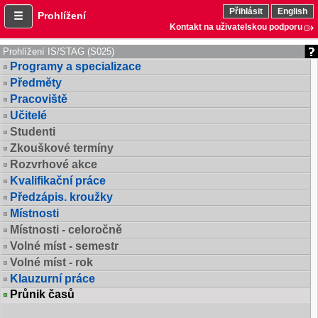
Přihlásit
English
Prohlížení
Kontakt na uživatelskou podporu
Prohlížení IS/STAG (S025)
Programy a specializace
Předměty
Pracoviště
Učitelé
Studenti
Zkouškové termíny
Rozvrhové akce
Kvalifikační práce
Předzápis. kroužky
Místnosti
Místnosti - celoročně
Volné míst - semestr
Volné míst - rok
Klauzurní práce
Průnik časů