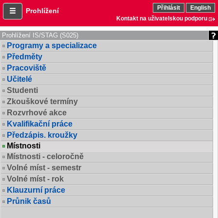
Přihlásit
English
Prohlížení
Kontakt na uživatelskou podporu
Prohlížení IS/STAG (S025)
Programy a specializace
Předměty
Pracoviště
Učitelé
Studenti
Zkouškové termíny
Rozvrhové akce
Kvalifikační práce
Předzápis. kroužky
Místnosti
Místnosti - celoročně
Volné míst - semestr
Volné míst - rok
Klauzurní práce
Průnik časů