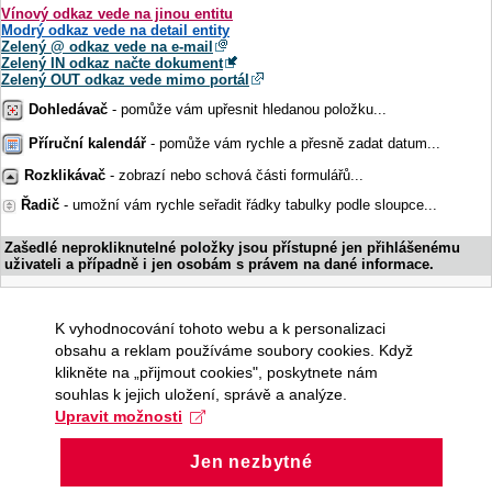
Vínový odkaz vede na jinou entitu
Modrý odkaz vede na detail entity
Zelený @ odkaz vede na e-mail
Zelený IN odkaz načte dokument
Zelený OUT odkaz vede mimo portál
Dohledávač
- pomůže vám upřesnit hledanou položku...
Příruční kalendář
- pomůže vám rychle a přesně zadat datum...
Rozklikávač
- zobrazí nebo schová části formulářů...
Řadič
- umožní vám rychle seřadit řádky tabulky podle sloupce...
Zašedlé neprokliknutelné položky jsou přístupné jen přihlášenému
uživateli a případně i jen osobám s právem na dané informace.
K vyhodnocování tohoto webu a k personalizaci
obsahu a reklam používáme soubory cookies. Když
klikněte na „přijmout cookies", poskytnete nám
souhlas k jejich uložení, správě a analýze.
Upravit možnosti
Jen nezbytné