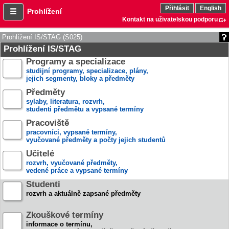
Přihlásit
English
Prohlížení
Kontakt na uživatelskou podporu
Prohlížení IS/STAG (S025)
Prohlížení IS/STAG
Programy a specializace
studijní programy, specializace, plány,
jejich segmenty, bloky a předměty
Předměty
sylaby, literatura, rozvrh,
studenti předmětu a vypsané termíny
Pracoviště
pracovníci, vypsané termíny,
vyučované předměty a počty jejich studentů
Učitelé
rozvrh, vyučované předměty,
vedené práce a vypsané termíny
Studenti
rozvrh a aktuálně zapsané předměty
Zkouškové termíny
informace o termínu,