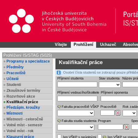
Vítejte
Prohlížení
Uchazeč
Absolve
Prohlížení IS/STAG (S025)
Programy a specializace
Kvalifikační práce
Předměty
Osobní čísla studentů se zobrazují pouze přihláše
Pracoviště
Příjmení studenta
Stav studenta
Název pr
Učitelé
Studenti
Zkouškové termíny
Příjmení vedoucího/školitele
Příjmení oponenta
Rozvrhové akce
Kvalifikační práce
Fakulta pracoviště VŠKP
Pracoviště
Rok zadá
Předzápis. kroužky
Místnosti
Místnosti - celoročně
Fakulta studia studenta
Program
Spec
Volné míst - semestr
Volné míst - rok
Klauzurní práce
Jen VŠKP s neúplnými
Jen VŠKP se stano