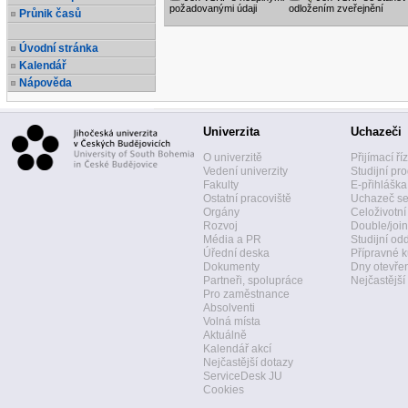
požadovanými údaji
odložením zveřejnění
Průnik časů
Úvodní stránka
Kalendář
Nápověda
Univerzita
Uchazeči
O univerzitě
Přijímací ří
Vedení univerzity
Studijní pr
Fakulty
E-přihláška
Ostatní pracoviště
Uchazeč se
Orgány
Celoživotní
Rozvoj
Double/join
Média a PR
Studijní od
Úřední deska
Přípravné k
Dokumenty
Dny otevře
Partneři, spolupráce
Nejčastější
Pro zaměstnance
Absolventi
Volná místa
Aktuálně
Kalendář akcí
Nejčastější dotazy
ServiceDesk JU
Cookies