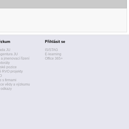
ýzkum
Přihlásit se
ada JU
IS/STAG
agentura JU
E-learning
í a jmenovací řízení
Office 365+
toráty
ské pozice
 RVO projekty
D
 s firmami
ace vědy a výzkumu
a odkazy