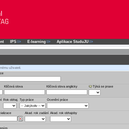
nt
IPS
E-learning
Aplikace StuduJU
nému uživateli.
áce
Klíčová slova
Klíčová slova anglicky
Týká se praxe
ní
Rok obhaj.
Typ práce
Ocenění práce
ializace
Akad. rok zadání
Akad. rok obhajoby
veným