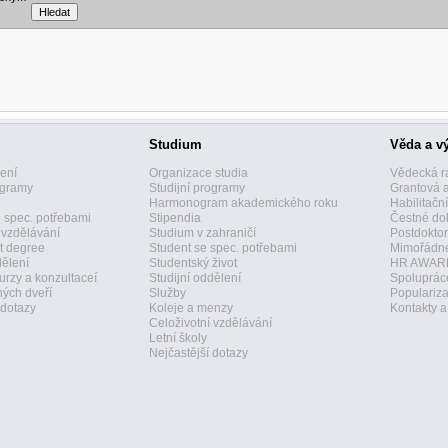
Studium
Věda a v
zení
Organizace studia
Vědecká r
ogramy
Studijní programy
Grantová 
Harmonogram akademického roku
Habilitačn
 spec. potřebami
Stipendia
Čestné dok
 vzdělávání
Studium v zahraničí
Postdoktor
t degree
Student se spec. potřebami
Mimořádné
dělení
Studentský život
HR AWAR
urzy a konzultaceí
Studijní oddělení
Spolupráce
ných dveří
Služby
Populariz
 dotazy
Koleje a menzy
Kontakty 
Celoživotní vzdělávání
Letní školy
Nejčastější dotazy