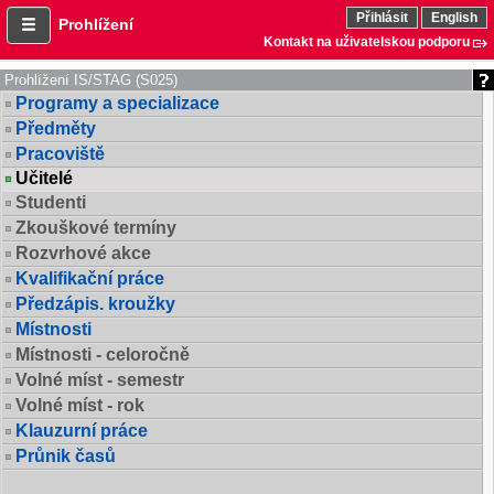
Přihlásit
English
Prohlížení
Kontakt na uživatelskou podporu
Prohlížení IS/STAG (S025)
Programy a specializace
Předměty
Pracoviště
Učitelé
Studenti
Zkouškové termíny
Rozvrhové akce
Kvalifikační práce
Předzápis. kroužky
Místnosti
Místnosti - celoročně
Volné míst - semestr
Volné míst - rok
Klauzurní práce
Průnik časů