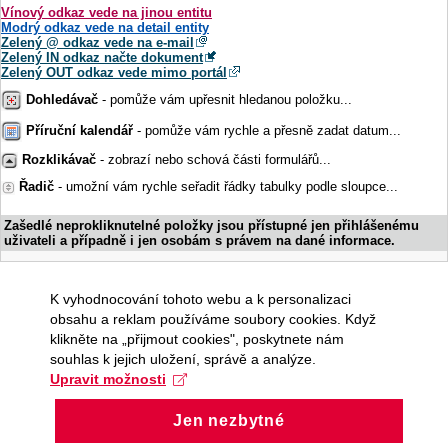
Vínový odkaz vede na jinou entitu
Modrý odkaz vede na detail entity
Zelený @ odkaz vede na e-mail
Zelený IN odkaz načte dokument
Zelený OUT odkaz vede mimo portál
Dohledávač
- pomůže vám upřesnit hledanou položku...
Příruční kalendář
- pomůže vám rychle a přesně zadat datum...
Rozklikávač
- zobrazí nebo schová části formulářů...
Řadič
- umožní vám rychle seřadit řádky tabulky podle sloupce...
Zašedlé neprokliknutelné položky jsou přístupné jen přihlášenému
uživateli a případně i jen osobám s právem na dané informace.
K vyhodnocování tohoto webu a k personalizaci
obsahu a reklam používáme soubory cookies. Když
klikněte na „přijmout cookies", poskytnete nám
souhlas k jejich uložení, správě a analýze.
Upravit možnosti
Jen nezbytné