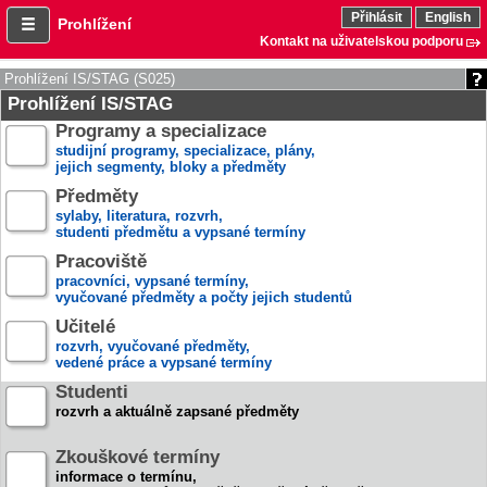
Přihlásit
English
Prohlížení
Kontakt na uživatelskou podporu
Prohlížení IS/STAG (S025)
Prohlížení IS/STAG
Programy a specializace
studijní programy, specializace, plány,
jejich segmenty, bloky a předměty
Předměty
sylaby, literatura, rozvrh,
studenti předmětu a vypsané termíny
Pracoviště
pracovníci, vypsané termíny,
vyučované předměty a počty jejich studentů
Učitelé
rozvrh, vyučované předměty,
vedené práce a vypsané termíny
Studenti
rozvrh a aktuálně zapsané předměty
Zkouškové termíny
informace o termínu,