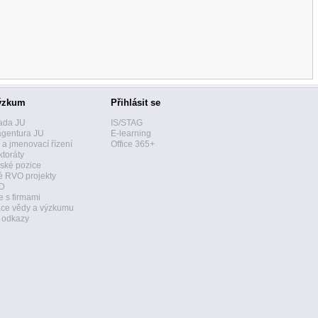
ýzkum
Přihlásit se
ada JU
IS/STAG
agentura JU
E-learning
í a jmenovací řízení
Office 365+
toráty
ské pozice
 RVO projekty
D
 s firmami
ace vědy a výzkumu
a odkazy