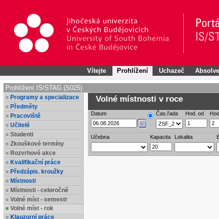
Vítejte
Prohlížení
Uchazeč
Absolve
Prohlížení IS/STAG (S025)
Programy a specializace
Volné místnosti v roce
Předměty
Datum
Čas.řada
Hod. od
Hod
Pracoviště
Učitelé
Studenti
Učebna
Kapacita
Lokalita
Zkouškové termíny
Rozvrhové akce
Kvalifikační práce
Předzápis. kroužky
Místnosti
Místnosti - celoročně
Volné míst - semestr
Volné míst - rok
Klauzurní práce