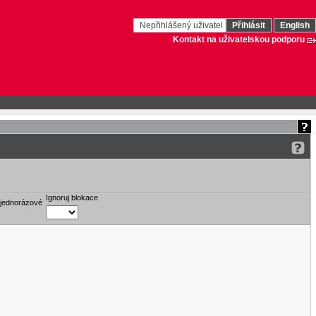
Nepřihlášený uživatel
Přihlásit
English
Kontakt na uživatelskou podporu
Ignoruj blokace
 jednorázové