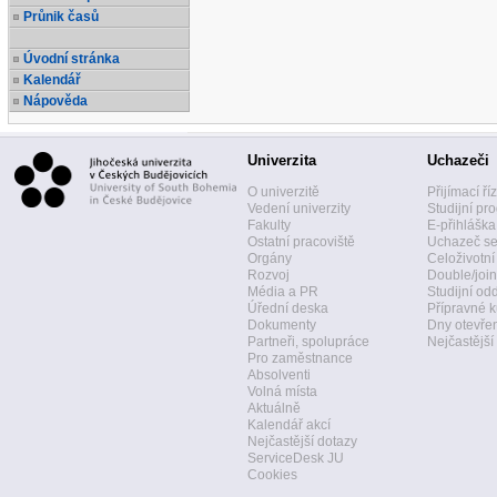
Průnik časů
Úvodní stránka
Kalendář
Nápověda
Univerzita
Uchazeči
O univerzitě
Přijímací ří
Vedení univerzity
Studijní pr
Fakulty
E-přihláška
Ostatní pracoviště
Uchazeč se
Orgány
Celoživotní
Rozvoj
Double/join
Média a PR
Studijní od
Úřední deska
Přípravné k
Dokumenty
Dny otevře
Partneři, spolupráce
Nejčastější
Pro zaměstnance
Absolventi
Volná místa
Aktuálně
Kalendář akcí
Nejčastější dotazy
ServiceDesk JU
Cookies