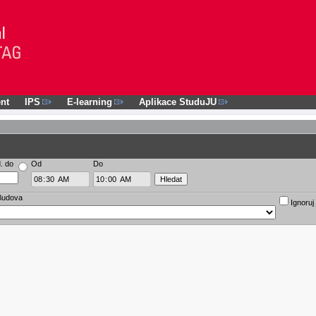
nt
IPS
E-learning
Aplikace StuduJU
. do
Od
Do
Budova
Ignoruj