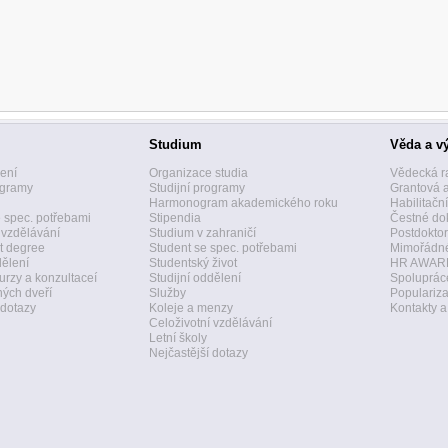
Studium
Věda a v
zení
Organizace studia
Vědecká r
ogramy
Studijní programy
Grantová 
Harmonogram akademického roku
Habilitačn
 spec. potřebami
Stipendia
Čestné dok
 vzdělávání
Studium v zahraničí
Postdoktor
t degree
Student se spec. potřebami
Mimořádné
dělení
Studentský život
HR AWAR
urzy a konzultaceí
Studijní oddělení
Spolupráce
ných dveří
Služby
Populariz
 dotazy
Koleje a menzy
Kontakty 
Celoživotní vzdělávání
Letní školy
Nejčastější dotazy