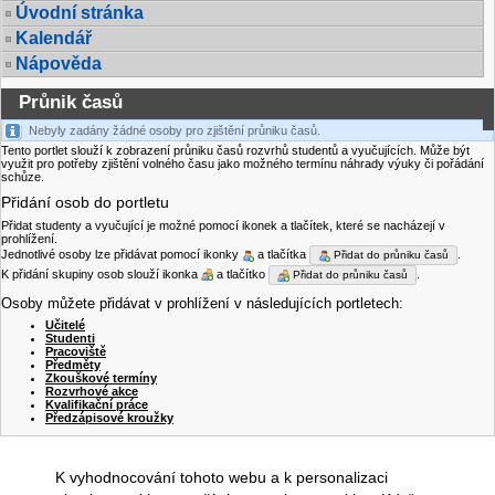
Úvodní stránka
Kalendář
Nápověda
Průnik časů
Nebyly zadány žádné osoby pro zjištění průniku časů.
Tento portlet slouží k zobrazení průniku časů rozvrhů studentů a vyučujících. Může být
využit pro potřeby zjištění volného času jako možného termínu náhrady výuky či pořádání
schůze.
Přidání osob do portletu
Přidat studenty a vyučující je možné pomocí ikonek a tlačítek, které se nacházejí v
prohlížení.
Jednotlivé osoby lze přidávat pomocí ikonky
a tlačítka
.
Přidat do průniku časů
K přidání skupiny osob slouží ikonka
a tlačítko
.
Přidat do průniku časů
Osoby můžete přidávat v prohlížení v následujících portletech:
Učitelé
Studenti
Pracoviště
Předměty
Zkouškové termíny
Rozvrhové akce
Kvalifikační práce
Předzápisové kroužky
K vyhodnocování tohoto webu a k personalizaci