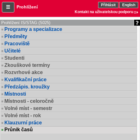
Přihlásit
English
Prohlížení
Kontakt na uživatelskou podporu
Prohlížení IS/STAG (S025)
Programy a specializace
Předměty
Pracoviště
Učitelé
Studenti
Zkouškové termíny
Rozvrhové akce
Kvalifikační práce
Předzápis. kroužky
Místnosti
Místnosti - celoročně
Volné míst - semestr
Volné míst - rok
Klauzurní práce
Průnik časů