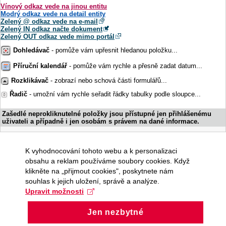
Vínový odkaz vede na jinou entitu
Modrý odkaz vede na detail entity
Zelený @ odkaz vede na e-mail
Zelený IN odkaz načte dokument
Zelený OUT odkaz vede mimo portál
Dohledávač
- pomůže vám upřesnit hledanou položku...
Příruční kalendář
- pomůže vám rychle a přesně zadat datum...
Rozklikávač
- zobrazí nebo schová části formulářů...
Řadič
- umožní vám rychle seřadit řádky tabulky podle sloupce...
Zašedlé neprokliknutelné položky jsou přístupné jen přihlášenému
uživateli a případně i jen osobám s právem na dané informace.
K vyhodnocování tohoto webu a k personalizaci
obsahu a reklam používáme soubory cookies. Když
klikněte na „přijmout cookies", poskytnete nám
souhlas k jejich uložení, správě a analýze.
Upravit možnosti
Jen nezbytné