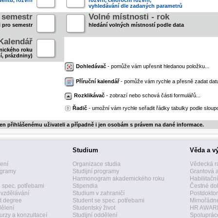
entů, rozvrh
rozvrh, celoroční rozvrh,
vyhledávání dle zadaných parametrů
- semestr
Volné místnosti - rok
i pro semestr
hledání volných místností podle data
Kalendář
mického roku
í, prázdniny)
Dohledávač
- pomůže vám upřesnit hledanou položku...
Příruční kalendář
- pomůže vám rychle a přesně zadat dat
Rozklikávač
- zobrazí nebo schová části formulářů...
Řadič
- umožní vám rychle seřadit řádky tabulky podle sloupc
jen přihlášenému uživateli a případně i jen osobám s právem na dané informace.
Studium
Věda a v
zení
Organizace studia
Vědecká r
ogramy
Studijní programy
Grantová 
Harmonogram akademického roku
Habilitačn
 spec. potřebami
Stipendia
Čestné dok
 vzdělávání
Studium v zahraničí
Postdoktor
t degree
Student se spec. potřebami
Mimořádné
dělení
Studentský život
HR AWAR
urzy a konzultaceí
Studijní oddělení
Spolupráce