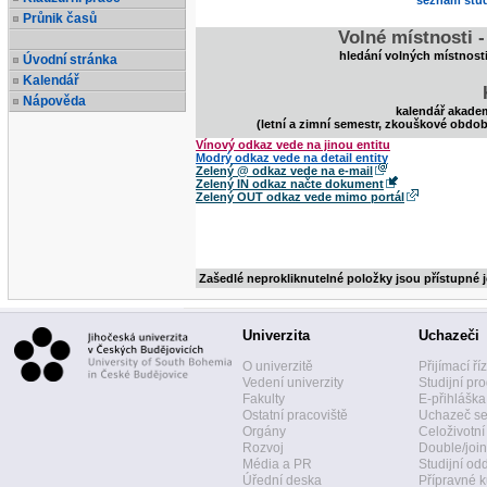
seznam stud
Průnik časů
Volné místnosti 
hledání volných místnost
Úvodní stránka
Kalendář
Nápověda
kalendář akade
(letní a zimní semestr, zkouškové obdob
Vínový odkaz vede na jinou entitu
Modrý odkaz vede na detail entity
Zelený @ odkaz vede na e-mail
Zelený IN odkaz načte dokument
Zelený OUT odkaz vede mimo portál
Zašedlé neprokliknutelné položky jsou přístupné 
Univerzita
Uchazeči
O univerzitě
Přijímací ří
Vedení univerzity
Studijní pr
Fakulty
E-přihláška
Ostatní pracoviště
Uchazeč se
Orgány
Celoživotní
Rozvoj
Double/join
Média a PR
Studijní od
Úřední deska
Přípravné k