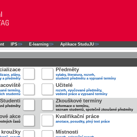
nt
IPS
E-learning
Aplikace StuduJU
ializace
Předměty
lizace, plány,
sylaby, literatura, rozvrh,
ky a předměty
studenti předmětu a vypsané termíny
acoviště
Učitelé
sané termíny,
rozvrh, vyučované předměty,
jich studentů
vedené práce a vypsané termíny
Studenti
Zkouškové termíny
ané předměty
informace o termínu,
seznam studentů, společně zkoušené předměty
ové akce
Kvalifikační práce
volných časů
anotace, posudky, plný text práce
 kroužky
Místnosti