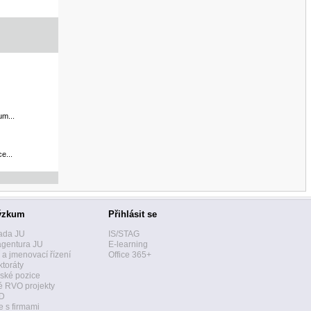
um...
e...
ýzkum
Přihlásit se
ada JU
IS/STAG
agentura JU
E-learning
í a jmenovací řízení
Office 365+
toráty
ské pozice
 RVO projekty
D
 s firmami