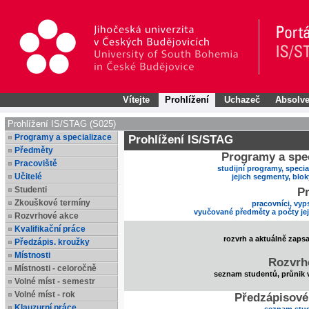
Vítejte
Prohlížení
Uchazeč
Absolve
Prohlížení IS/STAG (S025)
Programy a specializace
Prohlížení IS/STAG
Předměty
Programy a spec
Pracoviště
studijní programy, specia
Učitelé
jejich segmenty, blo
Studenti
Pr
Zkouškové termíny
pracovníci, vyp
vyučované předměty a počty je
Rozvrhové akce
Kvalifikační práce
rozvrh a aktuálně zaps
Předzápis. kroužky
Místnosti
Rozvrh
Místnosti - celoročně
seznam studentů, průnik 
Volné míst - semestr
Volné míst - rok
Předzápisové
Klauzurní práce