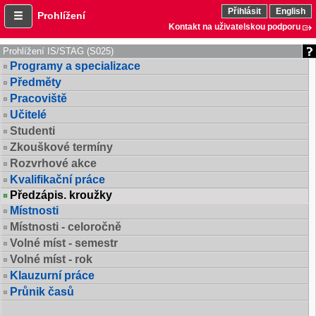
Přihlásit
English
Prohlížení
Kontakt na uživatelskou podporu
Prohlížení IS/STAG (S025)
Programy a specializace
Předměty
Pracoviště
Učitelé
Studenti
Zkouškové termíny
Rozvrhové akce
Kvalifikační práce
Předzápis. kroužky
Místnosti
Místnosti - celoročně
Volné míst - semestr
Volné míst - rok
Klauzurní práce
Průnik časů