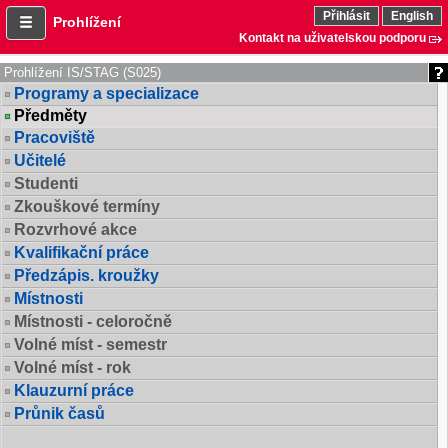
Přihlásit
English
Prohlížení
Kontakt na uživatelskou podporu
Prohlížení IS/STAG (S025)
Programy a specializace
Předměty
Pracoviště
Učitelé
Studenti
Zkouškové termíny
Rozvrhové akce
Kvalifikační práce
Předzápis. kroužky
Místnosti
Místnosti - celoročně
Volné míst - semestr
Volné míst - rok
Klauzurní práce
Průnik časů