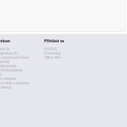
ýzkum
Přihlásit se
ada JU
IS/STAG
agentura JU
E-learning
í a jmenovací řízení
Office 365+
toráty
ské pozice
 RVO projekty
D
 s firmami
ace vědy a výzkumu
a odkazy