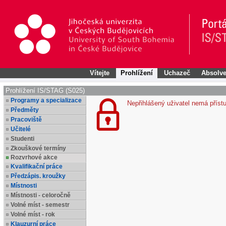
Vítejte
Prohlížení
Uchazeč
Absolve
Prohlížení IS/STAG (S025)
Programy a specializace
Nepřihlášený uživatel nemá příst
Předměty
Pracoviště
Učitelé
Studenti
Zkouškové termíny
Rozvrhové akce
Kvalifikační práce
Předzápis. kroužky
Místnosti
Místnosti - celoročně
Volné míst - semestr
Volné míst - rok
Klauzurní práce