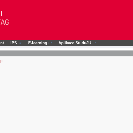
nt
IPS
E-learning
Aplikace StuduJU
up.