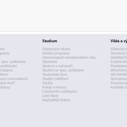
Studium
Věda a v
zení
Organizace studia
Vědecká r
ogramy
Studijní programy
Grantová 
Harmonogram akademického roku
Habilitačn
 spec. potřebami
Stipendia
Čestné dok
 vzdělávání
Studium v zahraničí
Postdoktor
t degree
Student se spec. potřebami
Mimořádné
dělení
Studentský život
HR AWAR
urzy a konzultaceí
Studijní oddělení
Spolupráce
ných dveří
Služby
Populariz
 dotazy
Koleje a menzy
Kontakty 
Celoživotní vzdělávání
Letní školy
Nejčastější dotazy