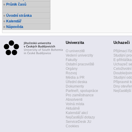
Průnik časů
Úvodní stránka
Kalendář
Nápověda
Univerzita
Uchazeči
O univerzitě
Přijímací ří
Vedení univerzity
Studijní pr
Fakulty
E-přihláška
Ostatní pracoviště
Uchazeč se
Orgány
Celoživotní
Rozvoj
Double/join
Média a PR
Studijní od
Úřední deska
Přípravné k
Dokumenty
Dny otevře
Partneři, spolupráce
Nejčastější
Pro zaměstnance
Absolventi
Volná místa
Aktuálně
Kalendář akcí
Nejčastější dotazy
ServiceDesk JU
Cookies