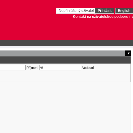
Nepřihlášený uživatel
Přihlásit
English
Kontakt na uživatelskou podporu
Příjmení
Vedoucí