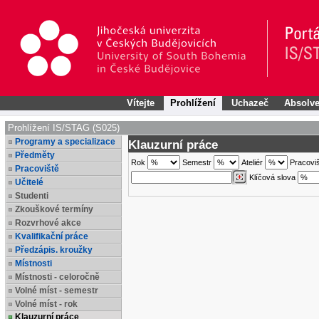
Vítejte
Prohlížení
Uchazeč
Absolve
Prohlížení IS/STAG (S025)
Programy a specializace
Klauzurní práce
Předměty
Rok
Semestr
Ateliér
Pracovi
Pracoviště
Klíčová slova
Učitelé
Studenti
Zkouškové termíny
Rozvrhové akce
Kvalifikační práce
Předzápis. kroužky
Místnosti
Místnosti - celoročně
Volné míst - semestr
Volné míst - rok
Klauzurní práce