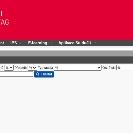
nt
IPS
E-learning
Aplikace StuduJU
ště
Předmět
Typ studia
Os. číslo
Hledat