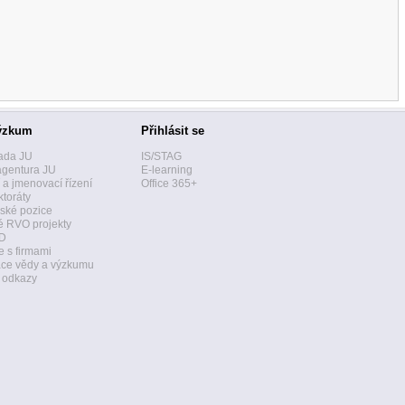
ýzkum
Přihlásit se
ada JU
IS/STAG
agentura JU
E-learning
í a jmenovací řízení
Office 365+
toráty
ské pozice
 RVO projekty
D
 s firmami
ace vědy a výzkumu
a odkazy