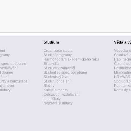
Studium
Věda a v
zení
Organizace studia
Vědecká r
ogramy
Studijní programy
Grantová 
Harmonogram akademického roku
Habilitačn
 spec. potřebami
Stipendia
Čestné dok
 vzdělávání
Studium v zahraničí
Postdoktor
t degree
Student se spec. potřebami
Mimořádné
dělení
Studentský život
HR AWAR
urzy a konzultaceí
Studijní oddělení
Spolupráce
ných dveří
Služby
Populariz
 dotazy
Koleje a menzy
Kontakty 
Celoživotní vzdělávání
Letní školy
Nejčastější dotazy