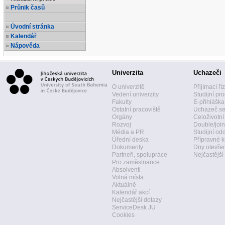
Průnik časů
Úvodní stránka
Kalendář
Nápověda
Univerzita
Uchazeči
O univerzitě
Přijímací ří
Vedení univerzity
Studijní pr
Fakulty
E-přihláška
Ostatní pracoviště
Uchazeč se
Orgány
Celoživotní
Rozvoj
Double/join
Média a PR
Studijní od
Úřední deska
Přípravné k
Dokumenty
Dny otevře
Partneři, spolupráce
Nejčastější
Pro zaměstnance
Absolventi
Volná místa
Aktuálně
Kalendář akcí
Nejčastější dotazy
ServiceDesk JU
Cookies