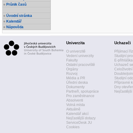
Průnik časů
Úvodní stránka
Kalendář
Nápověda
Univerzita
Uchazeči
O univerzitě
Přijímací ří
Vedení univerzity
Studijní pr
Fakulty
E-přihláška
Ostatní pracoviště
Uchazeč se
Orgány
Celoživotní
Rozvoj
Double/join
Média a PR
Studijní od
Úřední deska
Přípravné k
Dokumenty
Dny otevře
Partneři, spolupráce
Nejčastější
Pro zaměstnance
Absolventi
Volná místa
Aktuálně
Kalendář akcí
Nejčastější dotazy
ServiceDesk JU
Cookies