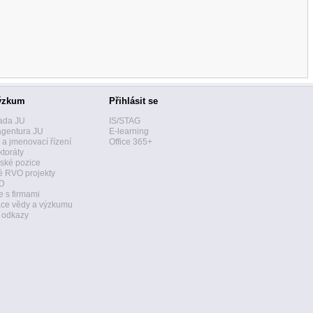
ýzkum
Přihlásit se
ada JU
IS/STAG
agentura JU
E-learning
í a jmenovací řízení
Office 365+
toráty
ské pozice
 RVO projekty
D
 s firmami
ace vědy a výzkumu
a odkazy