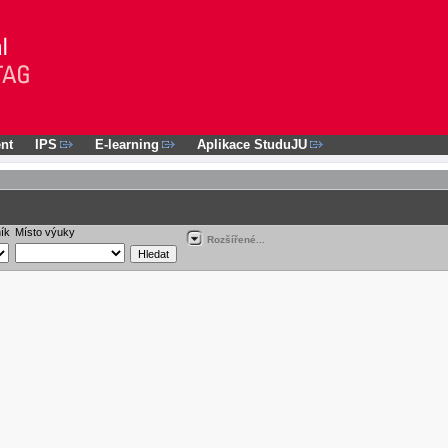
nt
IPS
E-learning
Aplikace StuduJU
ík
Místo výuky
Rozšířené...