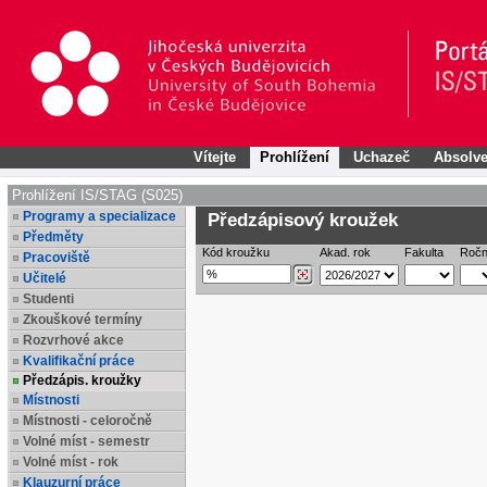
Vítejte
Prohlížení
Uchazeč
Absolve
Prohlížení IS/STAG (S025)
Programy a specializace
Předzápisový kroužek
Předměty
Kód kroužku
Akad. rok
Fakulta
Ročn
Pracoviště
Učitelé
Studenti
Zkouškové termíny
Rozvrhové akce
Kvalifikační práce
Předzápis. kroužky
Místnosti
Místnosti - celoročně
Volné míst - semestr
Volné míst - rok
Klauzurní práce