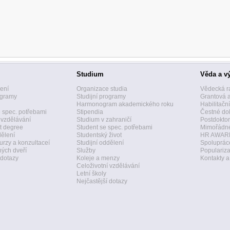
Studium
Věda a v
zení
Organizace studia
Vědecká r
ogramy
Studijní programy
Grantová 
Harmonogram akademického roku
Habilitačn
 spec. potřebami
Stipendia
Čestné dok
 vzdělávání
Studium v zahraničí
Postdoktor
t degree
Student se spec. potřebami
Mimořádné
dělení
Studentský život
HR AWAR
urzy a konzultaceí
Studijní oddělení
Spolupráce
ných dveří
Služby
Populariz
 dotazy
Koleje a menzy
Kontakty 
Celoživotní vzdělávání
Letní školy
Nejčastější dotazy