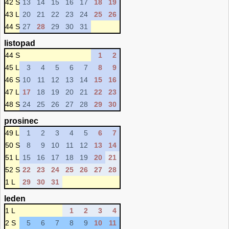
42 S
13
14
15
16
17
18
19
43 L
20
21
22
23
24
25
26
44 S
27
28
29
30
31
listopad
44 S
1
2
45 L
3
4
5
6
7
8
9
46 S
10
11
12
13
14
15
16
47 L
17
18
19
20
21
22
23
48 S
24
25
26
27
28
29
30
prosinec
49 L
1
2
3
4
5
6
7
50 S
8
9
10
11
12
13
14
51 L
15
16
17
18
19
20
21
52 S
22
23
24
25
26
27
28
1 L
29
30
31
leden
1 L
1
2
3
4
2 S
5
6
7
8
9
10
11