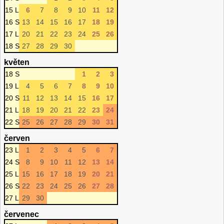
15 L
6
7
8
9
10
11
12
16 S
13
14
15
16
17
18
19
17 L
20
21
22
23
24
25
26
18 S
27
28
29
30
květen
18 S
1
2
3
19 L
4
5
6
7
8
9
10
20 S
11
12
13
14
15
16
17
21 L
18
19
20
21
22
23
24
22 S
25
26
27
28
29
30
31
červen
23 L
1
2
3
4
5
6
7
24 S
8
9
10
11
12
13
14
25 L
15
16
17
18
19
20
21
26 S
22
23
24
25
26
27
28
27 L
29
30
červenec