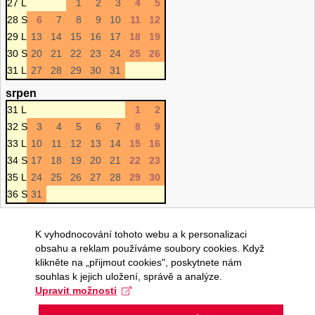
27 L
1
2
3
4
5
28 S
6
7
8
9
10
11
12
29 L
13
14
15
16
17
18
19
30 S
20
21
22
23
24
25
26
31 L
27
28
29
30
31
srpen
31 L
1
2
32 S
3
4
5
6
7
8
9
33 L
10
11
12
13
14
15
16
34 S
17
18
19
20
21
22
23
35 L
24
25
26
27
28
29
30
36 S
31
K vyhodnocování tohoto webu a k personalizaci
obsahu a reklam používáme soubory cookies. Když
klikněte na „přijmout cookies", poskytnete nám
souhlas k jejich uložení, správě a analýze.
Upravit možnosti