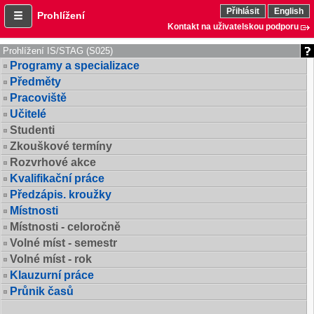
Přihlásit
English
Prohlížení
Kontakt na uživatelskou podporu
Prohlížení IS/STAG (S025)
Programy a specializace
Předměty
Pracoviště
Učitelé
Studenti
Zkouškové termíny
Rozvrhové akce
Kvalifikační práce
Předzápis. kroužky
Místnosti
Místnosti - celoročně
Volné míst - semestr
Volné míst - rok
Klauzurní práce
Průnik časů