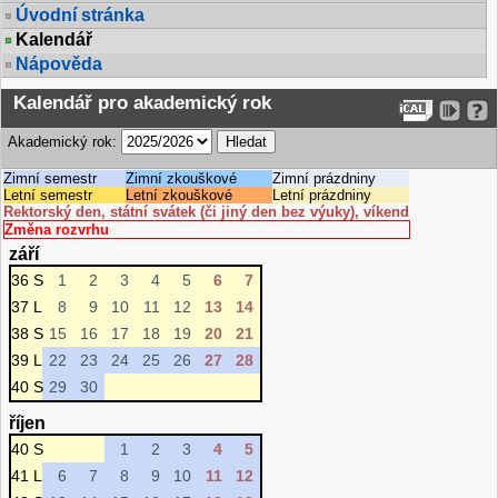
Úvodní stránka
Kalendář
Nápověda
Kalendář pro akademický rok
Akademický rok:
Zimní semestr
Zimní zkouškové
Zimní prázdniny
Letní semestr
Letní zkouškové
Letní prázdniny
Rektorský den, státní svátek (či jiný den bez výuky), víkend
Změna rozvrhu
září
36 S
1
2
3
4
5
6
7
37 L
8
9
10
11
12
13
14
38 S
15
16
17
18
19
20
21
39 L
22
23
24
25
26
27
28
40 S
29
30
říjen
40 S
1
2
3
4
5
41 L
6
7
8
9
10
11
12