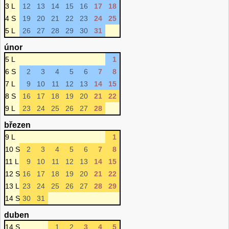
3 L
12
13
14
15
16
17
18
4 S
19
20
21
22
23
24
25
5 L
26
27
28
29
30
31
únor
5 L
1
6 S
2
3
4
5
6
7
8
7 L
9
10
11
12
13
14
15
8 S
16
17
18
19
20
21
22
9 L
23
24
25
26
27
28
březen
9 L
1
10 S
2
3
4
5
6
7
8
11 L
9
10
11
12
13
14
15
12 S
16
17
18
19
20
21
22
13 L
23
24
25
26
27
28
29
14 S
30
31
duben
14 S
1
2
3
4
5