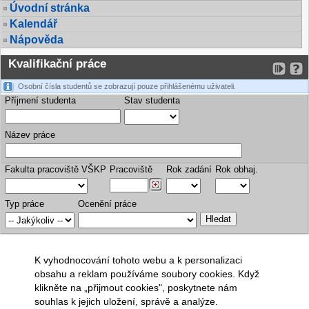
Úvodní stránka
Kalendář
Nápověda
Kvalifikační práce
Osobní čísla studentů se zobrazují pouze přihlášenému uživateli.
Příjmení studenta
Stav studenta
Název práce
Fakulta pracoviště VŠKP
Pracoviště
Rok zadání
Rok obhaj.
Typ práce
Ocenění práce
K vyhodnocování tohoto webu a k personalizaci
obsahu a reklam používáme soubory cookies. Když
klikněte na „přijmout cookies", poskytnete nám
souhlas k jejich uložení, správě a analýze.