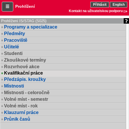
Přihlásit
English
Prohlížení
Kontakt na uživatelskou podporu
Prohlížení IS/STAG (S025)
Programy a specializace
Předměty
Pracoviště
Učitelé
Studenti
Zkouškové termíny
Rozvrhové akce
Kvalifikační práce
Předzápis. kroužky
Místnosti
Místnosti - celoročně
Volné míst - semestr
Volné míst - rok
Klauzurní práce
Průnik časů