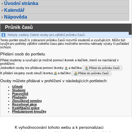
Úvodní stránka
Kalendář
Nápověda
Průnik časů
Nebyly zadány žádné osoby pro zjištění průniku časů.
Tento portlet slouží k zobrazení průniku časů rozvrhů studentů a vyučujících. Může být
využit pro potřeby zjištění volného času jako možného termínu náhrady výuky či pořádání
schůze.
Přidání osob do portletu
Přidat studenty a vyučující je možné pomocí ikonek a tlačítek, které se nacházejí v
prohlížení.
Jednotlivé osoby lze přidávat pomocí ikonky
a tlačítka
.
Přidat do průniku časů
K přidání skupiny osob slouží ikonka
a tlačítko
.
Přidat do průniku časů
Osoby můžete přidávat v prohlížení v následujících portletech:
Učitelé
Studenti
Pracoviště
Předměty
Zkouškové termíny
Rozvrhové akce
Kvalifikační práce
Předzápisové kroužky
K vyhodnocování tohoto webu a k personalizaci