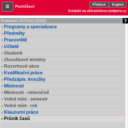
Přihlásit
English
Prohlížení
Kontakt na uživatelskou podporu
Prohlížení IS/STAG (S025)
Programy a specializace
Předměty
Pracoviště
Učitelé
Studenti
Zkouškové termíny
Rozvrhové akce
Kvalifikační práce
Předzápis. kroužky
Místnosti
Místnosti - celoročně
Volné míst - semestr
Volné míst - rok
Klauzurní práce
Průnik časů