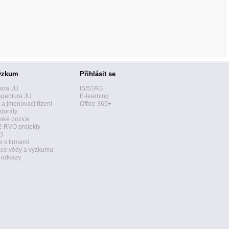
ýzkum
Přihlásit se
ada JU
IS/STAG
agentura JU
E-learning
í a jmenovací řízení
Office 365+
toráty
ské pozice
 RVO projekty
D
 s firmami
ace vědy a výzkumu
a odkazy