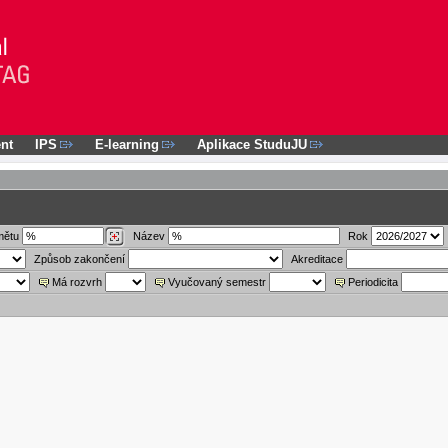
nt
IPS
E-learning
Aplikace StuduJU
mětu
Název
Rok
Způsob zakončení
Akreditace
Má rozvrh
Vyučovaný semestr
Periodicita