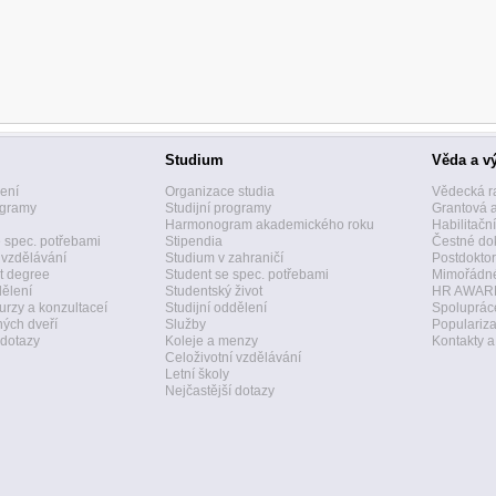
Studium
Věda a v
zení
Organizace studia
Vědecká r
ogramy
Studijní programy
Grantová 
Harmonogram akademického roku
Habilitačn
 spec. potřebami
Stipendia
Čestné dok
 vzdělávání
Studium v zahraničí
Postdoktor
t degree
Student se spec. potřebami
Mimořádné
dělení
Studentský život
HR AWAR
urzy a konzultaceí
Studijní oddělení
Spolupráce
ných dveří
Služby
Populariz
 dotazy
Koleje a menzy
Kontakty 
Celoživotní vzdělávání
Letní školy
Nejčastější dotazy