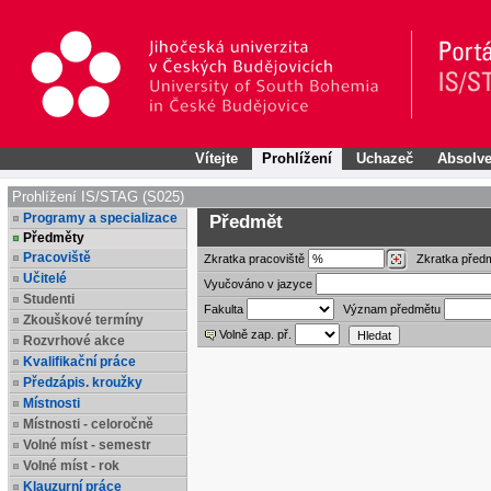
Vítejte
Prohlížení
Uchazeč
Absolve
Prohlížení IS/STAG (S025)
Programy a specializace
Předmět
Předměty
Pracoviště
Zkratka
pracoviště
Zkratka před
Učitelé
Vyučováno v jazyce
Studenti
Fakulta
Význam předmětu
Zkouškové termíny
Volně zap. př.
Rozvrhové akce
Kvalifikační práce
Předzápis. kroužky
Místnosti
Místnosti - celoročně
Volné míst - semestr
Volné míst - rok
Klauzurní práce