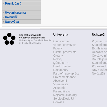
Průnik časů
Úvodní stránka
Kalendář
Nápověda
Univerzita
Uchazeči
O univerzitě
Přijímací ří
Vedení univerzity
Studijní pr
Fakulty
E-přihláška
Ostatní pracoviště
Uchazeč se
Orgány
Celoživotní
Rozvoj
Double/join
Média a PR
Studijní od
Úřední deska
Přípravné k
Dokumenty
Dny otevře
Partneři, spolupráce
Nejčastější
Pro zaměstnance
Absolventi
Volná místa
Aktuálně
Kalendář akcí
Nejčastější dotazy
ServiceDesk JU
Cookies