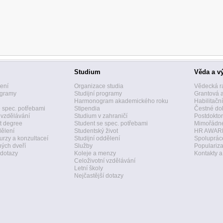
Studium
Věda a v
zení
Organizace studia
Vědecká r
ogramy
Studijní programy
Grantová 
Harmonogram akademického roku
Habilitačn
 spec. potřebami
Stipendia
Čestné dok
 vzdělávání
Studium v zahraničí
Postdoktor
t degree
Student se spec. potřebami
Mimořádné
dělení
Studentský život
HR AWAR
urzy a konzultaceí
Studijní oddělení
Spolupráce
ných dveří
Služby
Populariz
 dotazy
Koleje a menzy
Kontakty 
Celoživotní vzdělávání
Letní školy
Nejčastější dotazy