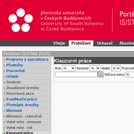
Vítejte
Prohlížení
Uchazeč
Absolve
Prohlížení IS/STAG (S025)
Programy a specializace
Klauzurní práce
Předměty
Rok
Semestr
Ateliér
Pracovi
Pracoviště
Klíčová slova
Učitelé
Studenti
Zkouškové termíny
Rozvrhové akce
Kvalifikační práce
Předzápis. kroužky
Místnosti
Místnosti - celoročně
Volné míst - semestr
Volné míst - rok
Klauzurní práce