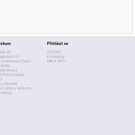
ýzkum
Přihlásit se
ada JU
IS/STAG
agentura JU
E-learning
í a jmenovací řízení
Office 365+
toráty
ské pozice
 RVO projekty
D
 s firmami
ace vědy a výzkumu
a odkazy