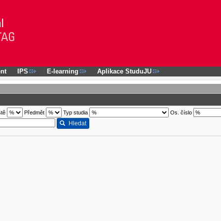
nt
IPS
E-learning
Aplikace StuduJU
ště
Předmět
Typ studia
Os. číslo
Hledat