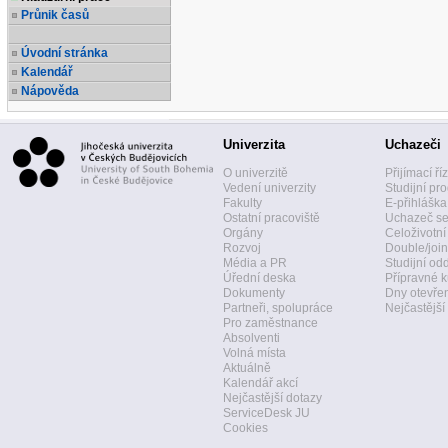
Průnik časů
Úvodní stránka
Kalendář
Nápověda
Univerzita
Uchazeči
O univerzitě
Přijímací ří
Vedení univerzity
Studijní pr
Fakulty
E-přihláška
Ostatní pracoviště
Uchazeč se
Orgány
Celoživotní
Rozvoj
Double/join
Média a PR
Studijní od
Úřední deska
Přípravné k
Dokumenty
Dny otevře
Partneři, spolupráce
Nejčastější
Pro zaměstnance
Absolventi
Volná místa
Aktuálně
Kalendář akcí
Nejčastější dotazy
ServiceDesk JU
Cookies