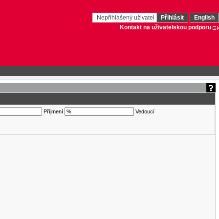
Nepřihlášený uživatel
Přihlásit
English
Kontakt na uživatelskou podporu
Příjmení
Vedoucí