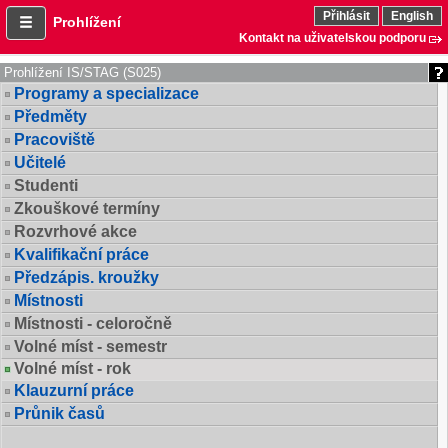
Přihlásit
English
Prohlížení
Kontakt na uživatelskou podporu
Prohlížení IS/STAG (S025)
Programy a specializace
Předměty
Pracoviště
Učitelé
Studenti
Zkouškové termíny
Rozvrhové akce
Kvalifikační práce
Předzápis. kroužky
Místnosti
Místnosti - celoročně
Volné míst - semestr
Volné míst - rok
Klauzurní práce
Průnik časů