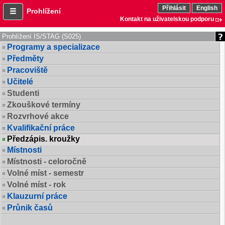
Přihlásit
English
Prohlížení
Kontakt na uživatelskou podporu
Prohlížení IS/STAG (S025)
Programy a specializace
Předměty
Pracoviště
Učitelé
Studenti
Zkouškové termíny
Rozvrhové akce
Kvalifikační práce
Předzápis. kroužky
Místnosti
Místnosti - celoročně
Volné míst - semestr
Volné míst - rok
Klauzurní práce
Průnik časů