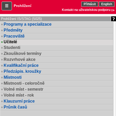
Přihlásit
English
Prohlížení
Kontakt na uživatelskou podporu
Prohlížení IS/STAG (S025)
Programy a specializace
Předměty
Pracoviště
Učitelé
Studenti
Zkouškové termíny
Rozvrhové akce
Kvalifikační práce
Předzápis. kroužky
Místnosti
Místnosti - celoročně
Volné míst - semestr
Volné míst - rok
Klauzurní práce
Průnik časů