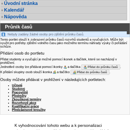
Úvodní stránka
Kalendář
Nápověda
Průnik časů
Nebyly zadány žádné osoby pro zjištění průniku časů.
Tento portlet slouží k zobrazení průniku časů rozvrhů studentů a vyučujících. Může být
využit pro potřeby zjištění volného času jako možného termínu náhrady výuky či pořádání
schůze.
Přidání osob do portletu
Přidat studenty a vyučující je možné pomocí ikonek a tlačítek, které se nacházejí v
prohlížení.
Jednotlivé osoby lze přidávat pomocí ikonky
a tlačítka
.
Přidat do průniku časů
K přidání skupiny osob slouží ikonka
a tlačítko
.
Přidat do průniku časů
Osoby můžete přidávat v prohlížení v následujících portletech:
Učitelé
Studenti
Pracoviště
Předměty
Zkouškové termíny
Rozvrhové akce
Kvalifikační práce
Předzápisové kroužky
K vyhodnocování tohoto webu a k personalizaci