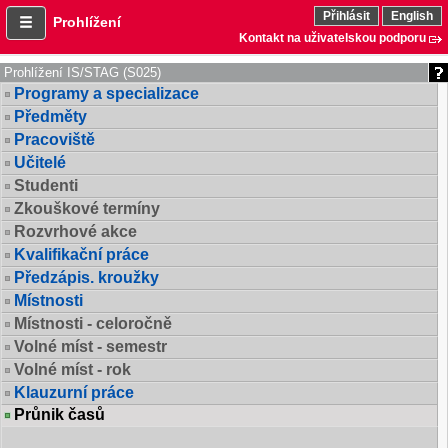
Přihlásit
English
Prohlížení
Kontakt na uživatelskou podporu
Prohlížení IS/STAG (S025)
Programy a specializace
Předměty
Pracoviště
Učitelé
Studenti
Zkouškové termíny
Rozvrhové akce
Kvalifikační práce
Předzápis. kroužky
Místnosti
Místnosti - celoročně
Volné míst - semestr
Volné míst - rok
Klauzurní práce
Průnik časů