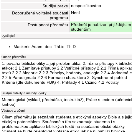
nespecifikováno
Studijní praxe
Není
Doporučené volitelné součásti
programu
Předmět je nabízen přijíždějícím
Dostupnost předmětu
studentům
Vyučující
Mackerle Adam, doc. ThLic. Th.D.
Obsah předmětu
1. povaha biblické etiky a její problematika; 2. různé přístupy k biblick
etikce: 2.1 Zamítavé přístupy 2.2 Vstřícné přístupy 2.2.1 Přímá aplika
textů 2.2.2 Alegorie 2.2.3 Principy, hodnoty, analogie 2.2.4 Jednotná e
2.2.5 Paradigmata 2.2.6 Formace charakteru 3. Synchronní pohled:
Kritéria (dle dokumentu PBK) 4. Příklady 4.1 Cizinci 4.2 Potraty
Studijní aktivity a metody výuky
Monologická (výklad, přednáška, instruktáž), Práce s textem (učebnicí
knihou)
Výstupy z učení
Cílem předmětu je seznámit studenta s etickými aspekty Bible a s jeji
etickým potenciálem. Současně s tím seznamuje studenta i s
problematikou aplikace biblických textů na současné etické otázky.
Student se bude orientovat v otázce etiky, jak na ni nahlíží biblické