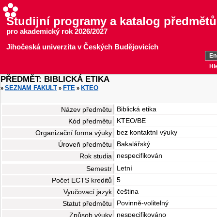
Studijní programy a katalog předmětů
pro akademický rok 2026/2027
Jihočeská univerzita v Českých Budějovicích
En
Hl
PŘEDMĚT: BIBLICKÁ ETIKA
SEZNAM FAKULT
FTE
KTEO
»
»
»
Biblická etika
Název předmětu
KTEO/BE
Kód předmětu
bez kontaktní výuky
Organizační forma výuky
Bakalářský
Úroveň předmětu
nespecifikován
Rok studia
Letní
Semestr
5
Počet ECTS kreditů
čeština
Vyučovací jazyk
Povinně-volitelný
Statut předmětu
nespecifikováno
Způsob výuky