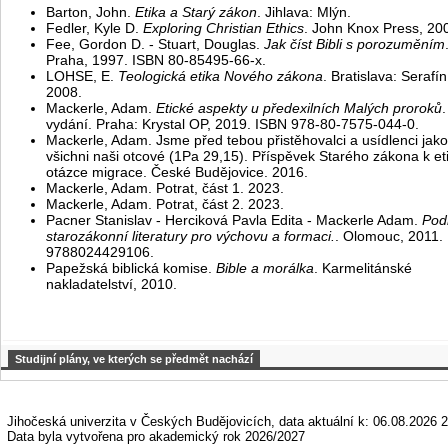
Barton, John.
Etika a Starý zákon
. Jihlava: Mlýn.
Fedler, Kyle D.
Exploring Christian Ethics
. John Knox Press, 20
Fee, Gordon D. - Stuart, Douglas.
Jak číst Bibli s porozuměním
Praha, 1997. ISBN 80-85495-66-x.
LOHSE, E.
Teologická etika Nového zákona
. Bratislava: Serafín
2008.
Mackerle, Adam.
Etické aspekty u předexilních Malých proroků
.
vydání. Praha: Krystal OP, 2019. ISBN 978-80-7575-044-0.
Mackerle, Adam. Jsme před tebou přistěhovalci a usídlenci jako
všichni naši otcové (1Pa 29,15). Příspěvek Starého zákona k et
otázce migrace. České Budějovice. 2016.
Mackerle, Adam. Potrat, část 1. 2023.
Mackerle, Adam. Potrat, část 2. 2023.
Pacner Stanislav - Herciková Pavla Edita - Mackerle Adam.
Pod
starozákonní literatury pro výchovu a formaci.
. Olomouc, 2011.
9788024429106.
Papežská biblická komise.
Bible a morálka
. Karmelitánské
nakladatelství, 2010.
Studijní plány, ve kterých se předmět nachází
Jihočeská univerzita v Českých Budějovicích, data aktuální k: 06.08.2026 2
Data byla vytvořena pro akademický rok 2026/2027