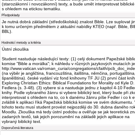
(starozákonní i novozákonní) texty, a bude umět interpretovat biblické
s ohledem na etickou tematiku.
Předpoklady
Je nutná dobrá základní (středoškolská) znalost Bible. Lze suplovat ji
k tomu určeným předmětem z aktuální nabídky KTEO (např. Bible, BIB
BBL).
Hodnoticí metody a kritéria
Ústní zkouška
Student nastuduje následující texty: (1) celý dokument Papežské bibli
komise "Bible a morálka"; k náhledu v různých jazykových mutacích je
http://www.vatican.va/roman_curia/congregations/cfaith/pcb_doc_ind
(na výběr je angličtina, francouzština, italština, němčina, portugalština
španělština). české vydání viz fond knihovny TF JU (2) první část kni
Exploring Christian Ethics: Biblical Foundations for Morality od Kyle D.
Fedlera (s. 3-48). (3) vybere si a nastuduje jednu z kapitol 4-10 Fedl
knihy. Podle vybraného žánru si vybere biblický text, který bude při z
interpretovat s ohledem na to, co k danému žánru píše Fedler i co k e
zvláště k aplikaci říká Papežská biblická komise ve svém dokumentu.
tohoto textu musí student provést nejpozději do 30. dubna daného ro
Moodlu. Zkouška má tedy ústní podobu a ověřuje se jak teoretická zn
zadaných textů, tak jejich porozumění na základě jejich aplikace na
vybraný biblický text.
Doporučená literatura