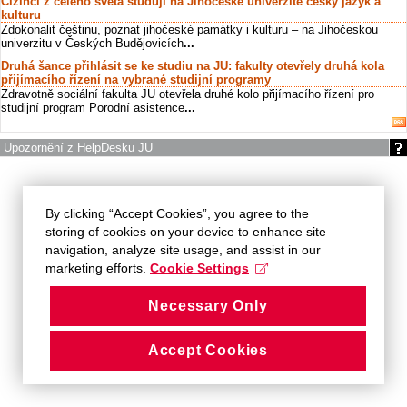
Cizinci z celého světa studují na Jihočeské univerzitě český jazyk a
kulturu
Zdokonalit češtinu, poznat jihočeské památky i kulturu – na Jihočeskou
univerzitu v Českých Budějovicích
...
Druhá šance přihlásit se ke studiu na JU: fakulty otevřely druhá kola
přijímacího řízení na vybrané studijní programy
Zdravotně sociální fakulta JU otevřela druhé kolo přijímacího řízení pro
studijní program Porodní asistence
...
Upozornění z HelpDesku JU
By clicking “Accept Cookies”, you agree to the
storing of cookies on your device to enhance site
navigation, analyze site usage, and assist in our
marketing efforts.
Cookie Settings
Necessary Only
Accept Cookies