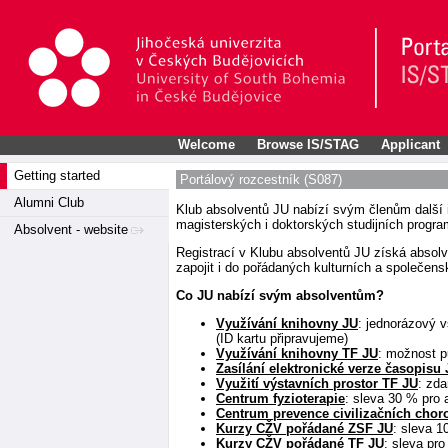
Welcome
Browse IS/STAG
Applicant
Getting started
Portálový rozcestník (S087)
Alumni Club
Klub absolventů JU nabízí svým členům další 
magisterských i doktorských studijních progr
Absolvent - website
Registrací v Klubu absolventů JU získá absol
zapojit i do pořádaných kulturních a společens
Co JU nabízí svým absolventům?
Využívání knihovny JU
: jednorázový 
(ID kartu připravujeme)
Využívání knihovny TF JU
: možnost p
Zasílání elektronické verze časopis
Využití výstavních prostor TF JU
: zd
Centrum fyzioterapie
: sleva 30 % pro 
Centrum prevence civilizačních chor
Kurzy CŽV pořádané ZSF JU
: sleva 1
Kurzy CŽV pořádané TF JU
: sleva pr