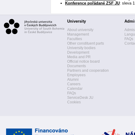
Konference pořádané ZSF JU
: sleva 
University
Admi
About university
Admis
Management
Langua
Faculties
FAQs
Other constituent parts
Contac
University bodies
Development
Media and PR
Official notice board
Documents
Partners and cooperation
Employees
Alumni
Careers
Calendar
FAQs
ServiceDesk JU
Cookies