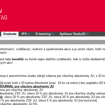
Graduate
IPS
E-learning
Aplikace StuduJU
informační, vzdělávací, kulturní a společenské akce a je určen všem, kteří 
amech.
vent řadu
benefitů
ve formě nejen dalšího vzdělávání, kde si může dodatečně 
kých akcí.
vstup k prezenčnímu studiu zdrojů zdarma pro všechny absolventy JU, s ID k
ůjčování knih s ID kartou Absolvent (max. 10 ks na měsíc) bez poplatku (ID k
u JOURNAL pro všechny absolventy JU
arma pro všechny absolventy JU
absolventy ZSF JU, sleva 10 % pro absolventy JU (na všechny služby nehraz
ob
: sleva 20 % pro absolventy ZSF JU, sleva 10 % pro absolventy JU (na vš
0 % pro absolventy ZSF JU, sleva 5 % pro absolventy JU (na kurzovné)
o všechny absolventy JU 5%