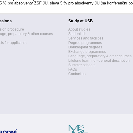
15 % pro absolventy ZSF JU, sleva 5 % pro absolventy JU (na konferenční po
ssions
Study at USB
sion procedure
About studies
ge, preparatory & other courses
Student life
Services and facilities
ts for applicants
Degree programmes
Double/joint degrees
Exchange programmes
Language, preparatory & other courses
Lifelong learning - general description
Summer schools
FAQs
Contact us