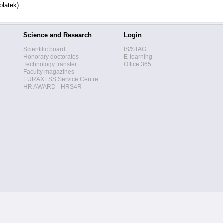
platek)
Science and Research
Login
Scientific board
IS/STAG
Honorary doctorates
E-learning
Technology transfer
Office 365+
Faculty magazines
EURAXESS Service Centre
HR AWARD - HRS4R