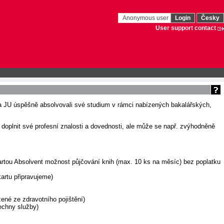
Anonymous user
Login
Česky
User support contact
na JU úspěšně absolvovali své studium v rámci nabízených bakalářských,
doplnit své profesní znalosti a dovednosti, ale může se např. zvýhodněně
artou Absolvent možnost půjčování knih (max. 10 ks na měsíc) bez poplatku
artu připravujeme)
ené ze zdravotního pojištění)
echny služby)