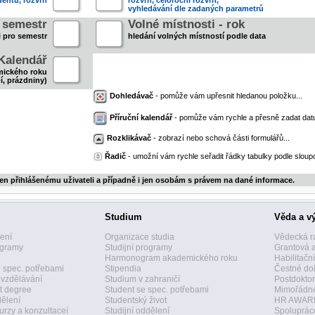
entů, rozvrh
rozvrh, celoroční rozvrh,
vyhledávání dle zadaných parametrů
- semestr
Volné místnosti - rok
i pro semestr
hledání volných místností podle data
Kalendář
mického roku
í, prázdniny)
Dohledávač
- pomůže vám upřesnit hledanou položku...
Příruční kalendář
- pomůže vám rychle a přesně zadat dat
Rozklikávač
- zobrazí nebo schová části formulářů...
Řadič
- umožní vám rychle seřadit řádky tabulky podle sloupc
jen přihlášenému uživateli a případně i jen osobám s právem na dané informace.
Studium
Věda a v
zení
Organizace studia
Vědecká r
ogramy
Studijní programy
Grantová 
Harmonogram akademického roku
Habilitačn
 spec. potřebami
Stipendia
Čestné dok
 vzdělávání
Studium v zahraničí
Postdoktor
t degree
Student se spec. potřebami
Mimořádné
dělení
Studentský život
HR AWAR
urzy a konzultaceí
Studijní oddělení
Spolupráce