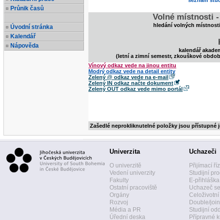
seznam stud
Průnik časů
Volné místnosti 
hledání volných místnost
Úvodní stránka
Kalendář
Nápověda
kalendář akade
(letní a zimní semestr, zkouškové obdob
Vínový odkaz vede na jinou entitu
Modrý odkaz vede na detail entity
Zelený @ odkaz vede na e-mail
Zelený IN odkaz načte dokument
Zelený OUT odkaz vede mimo portál
Zašedlé neprokliknutelné položky jsou přístupné 
Univerzita
Uchazeči
O univerzitě
Přijímací ří
Vedení univerzity
Studijní pr
Fakulty
E-přihláška
Ostatní pracoviště
Uchazeč se
Orgány
Celoživotní
Rozvoj
Double/join
Média a PR
Studijní od
Úřední deska
Přípravné k