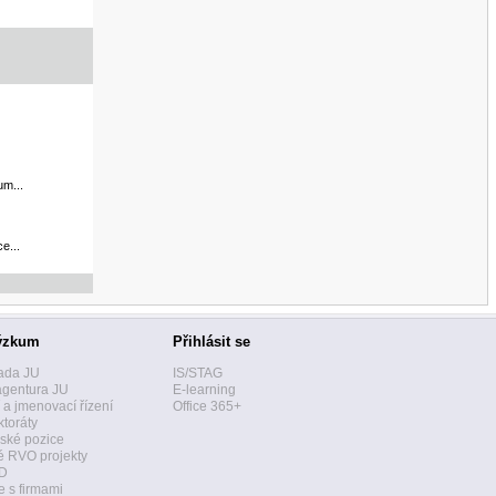
um...
e...
ýzkum
Přihlásit se
ada JU
IS/STAG
agentura JU
E-learning
í a jmenovací řízení
Office 365+
toráty
ské pozice
 RVO projekty
D
 s firmami