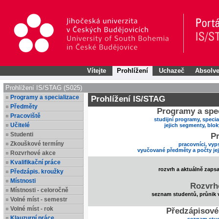
Vítejte
Prohlížení
Uchazeč
Absolve
Prohlížení IS/STAG (S025)
Programy a specializace
Prohlížení IS/STAG
Předměty
Programy a spec
Pracoviště
studijní programy, specia
Učitelé
jejich segmenty, blo
Studenti
Pr
Zkouškové termíny
pracovníci, vyp
vyučované předměty a počty je
Rozvrhové akce
Kvalifikační práce
rozvrh a aktuálně zaps
Předzápis. kroužky
Místnosti
Rozvrh
Místnosti - celoročně
seznam studentů, průnik 
Volné míst - semestr
Volné míst - rok
Předzápisové
Klauzurní práce