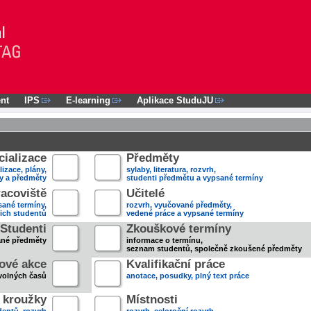
nt
IPS
E-learning
Aplikace StuduJU
ializace
Předměty
lizace, plány,
sylaby, literatura, rozvrh,
ky a předměty
studenti předmětu a vypsané termíny
acoviště
Učitelé
sané termíny,
rozvrh, vyučované předměty,
jich studentů
vedené práce a vypsané termíny
Studenti
Zkouškové termíny
ané předměty
informace o termínu,
seznam studentů, společně zkoušené předměty
ové akce
Kvalifikační práce
volných časů
anotace, posudky, plný text práce
 kroužky
Místnosti