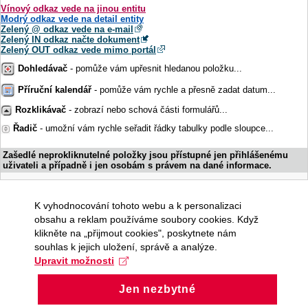
Vínový odkaz vede na jinou entitu
Modrý odkaz vede na detail entity
Zelený @ odkaz vede na e-mail
Zelený IN odkaz načte dokument
Zelený OUT odkaz vede mimo portál
Dohledávač
- pomůže vám upřesnit hledanou položku...
Příruční kalendář
- pomůže vám rychle a přesně zadat datum...
Rozklikávač
- zobrazí nebo schová části formulářů...
Řadič
- umožní vám rychle seřadit řádky tabulky podle sloupce...
Zašedlé neprokliknutelné položky jsou přístupné jen přihlášenému
uživateli a případně i jen osobám s právem na dané informace.
K vyhodnocování tohoto webu a k personalizaci
obsahu a reklam používáme soubory cookies. Když
klikněte na „přijmout cookies", poskytnete nám
souhlas k jejich uložení, správě a analýze.
Upravit možnosti
Jen nezbytné