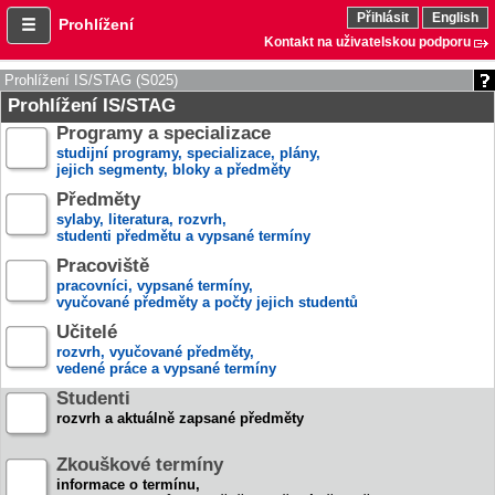
Přihlásit
English
Prohlížení
Kontakt na uživatelskou podporu
Prohlížení IS/STAG (S025)
Prohlížení IS/STAG
Programy a specializace
studijní programy, specializace, plány,
jejich segmenty, bloky a předměty
Předměty
sylaby, literatura, rozvrh,
studenti předmětu a vypsané termíny
Pracoviště
pracovníci, vypsané termíny,
vyučované předměty a počty jejich studentů
Učitelé
rozvrh, vyučované předměty,
vedené práce a vypsané termíny
Studenti
rozvrh a aktuálně zapsané předměty
Zkouškové termíny
informace o termínu,