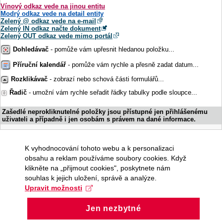
Vínový odkaz vede na jinou entitu
Modrý odkaz vede na detail entity
Zelený @ odkaz vede na e-mail
Zelený IN odkaz načte dokument
Zelený OUT odkaz vede mimo portál
Dohledávač
- pomůže vám upřesnit hledanou položku...
Příruční kalendář
- pomůže vám rychle a přesně zadat datum...
Rozklikávač
- zobrazí nebo schová části formulářů...
Řadič
- umožní vám rychle seřadit řádky tabulky podle sloupce...
Zašedlé neprokliknutelné položky jsou přístupné jen přihlášenému
uživateli a případně i jen osobám s právem na dané informace.
K vyhodnocování tohoto webu a k personalizaci
obsahu a reklam používáme soubory cookies. Když
klikněte na „přijmout cookies", poskytnete nám
souhlas k jejich uložení, správě a analýze.
Upravit možnosti
Jen nezbytné