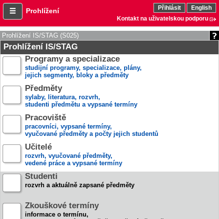
Přihlásit
English
Prohlížení
Kontakt na uživatelskou podporu
Prohlížení IS/STAG (S025)
Prohlížení IS/STAG
Programy a specializace
studijní programy, specializace, plány,
jejich segmenty, bloky a předměty
Předměty
sylaby, literatura, rozvrh,
studenti předmětu a vypsané termíny
Pracoviště
pracovníci, vypsané termíny,
vyučované předměty a počty jejich studentů
Učitelé
rozvrh, vyučované předměty,
vedené práce a vypsané termíny
Studenti
rozvrh a aktuálně zapsané předměty
Zkouškové termíny
informace o termínu,