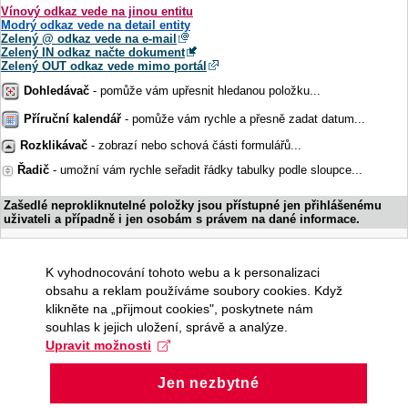
Vínový odkaz vede na jinou entitu
Modrý odkaz vede na detail entity
Zelený @ odkaz vede na e-mail
Zelený IN odkaz načte dokument
Zelený OUT odkaz vede mimo portál
Dohledávač
- pomůže vám upřesnit hledanou položku...
Příruční kalendář
- pomůže vám rychle a přesně zadat datum...
Rozklikávač
- zobrazí nebo schová části formulářů...
Řadič
- umožní vám rychle seřadit řádky tabulky podle sloupce...
Zašedlé neprokliknutelné položky jsou přístupné jen přihlášenému
uživateli a případně i jen osobám s právem na dané informace.
K vyhodnocování tohoto webu a k personalizaci
obsahu a reklam používáme soubory cookies. Když
klikněte na „přijmout cookies", poskytnete nám
souhlas k jejich uložení, správě a analýze.
Upravit možnosti
Jen nezbytné