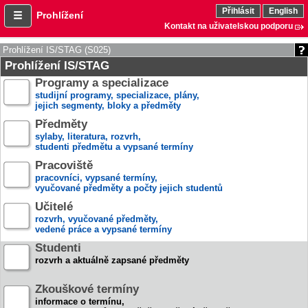
Přihlásit
English
Prohlížení
Kontakt na uživatelskou podporu
Prohlížení IS/STAG (S025)
Prohlížení IS/STAG
Programy a specializace
studijní programy, specializace, plány,
jejich segmenty, bloky a předměty
Předměty
sylaby, literatura, rozvrh,
studenti předmětu a vypsané termíny
Pracoviště
pracovníci, vypsané termíny,
vyučované předměty a počty jejich studentů
Učitelé
rozvrh, vyučované předměty,
vedené práce a vypsané termíny
Studenti
rozvrh a aktuálně zapsané předměty
Zkouškové termíny
informace o termínu,