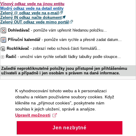
Vínový odkaz vede na jinou entitu
Modrý odkaz vede na detail entity
Zelený @ odkaz vede na e-mail
Zelený IN odkaz načte dokument
Zelený OUT odkaz vede mimo portál
Dohledávač
- pomůže vám upřesnit hledanou položku...
Příruční kalendář
- pomůže vám rychle a přesně zadat datum...
Rozklikávač
- zobrazí nebo schová části formulářů...
Řadič
- umožní vám rychle seřadit řádky tabulky podle sloupce...
Zašedlé neprokliknutelné položky jsou přístupné jen přihlášenému
uživateli a případně i jen osobám s právem na dané informace.
K vyhodnocování tohoto webu a k personalizaci
obsahu a reklam používáme soubory cookies. Když
klikněte na „přijmout cookies", poskytnete nám
souhlas k jejich uložení, správě a analýze.
Upravit možnosti
Jen nezbytné