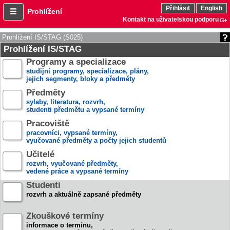
Přihlásit
English
Prohlížení
Kontakt na uživatelskou podporu
Prohlížení IS/STAG (S025)
Prohlížení IS/STAG
Programy a specializace
studijní programy, specializace, plány,
jejich segmenty, bloky a předměty
Předměty
sylaby, literatura, rozvrh,
studenti předmětu a vypsané termíny
Pracoviště
pracovníci, vypsané termíny,
vyučované předměty a počty jejich studentů
Učitelé
rozvrh, vyučované předměty,
vedené práce a vypsané termíny
Studenti
rozvrh a aktuálně zapsané předměty
Zkouškové termíny
informace o termínu,